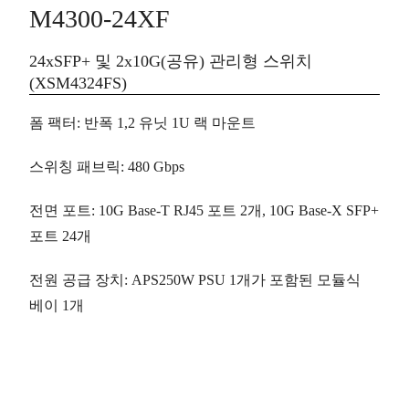
M4300-24XF
24xSFP+ 및 2x10G(공유) 관리형 스위치
(XSM4324FS)
폼 팩터
:
반폭
1,2 유닛 1U 랙 마운트
스위칭 패브릭
: 480 Gbps
전면 포트
: 10G Base-T RJ45 포트
2개
, 10G Base-X SFP+
포트
24개
전원 공급 장치
: APS250W PSU 1개가 포함된 모듈식
베이
1개