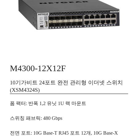
M4300-12X12F
10기가비트 24포트 완전 관리형 이더넷 스위치
(XSM4324S)
폼 팩터
:
반폭
1,2 유닛 1U 랙 마운트
스위칭 패브릭
: 480 Gbps
전면 포트
: 10G Base-T RJ45 포트
12개
, 10G Base-X