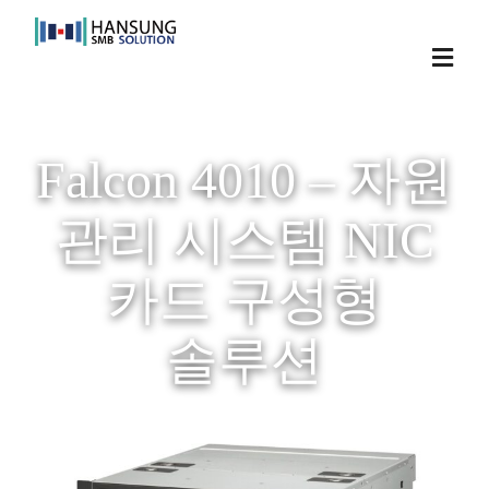
Skip
to
Toggl
content
Navig
Falcon 4010 – 자원
관리 시스템 NIC
카드 구성형
솔루션