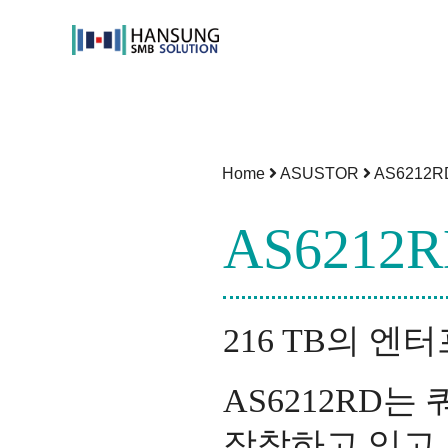
Skip
to
content
Home
ASUSTOR
AS6212R
AS6212
216 TB의 
AS6212RD
장착하고 있고,