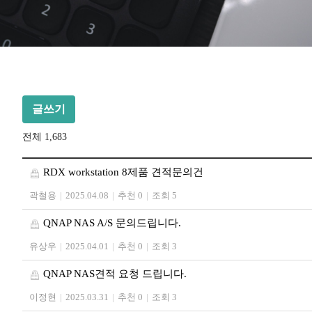
글쓰기
전체 1,683
RDX workstation 8제품 견적문의건
곽철용
|
2025.04.08
|
추천 0
|
조회 5
QNAP NAS A/S 문의드립니다.
유상우
|
2025.04.01
|
추천 0
|
조회 3
QNAP NAS견적 요청 드립니다.
이정현
|
2025.03.31
|
추천 0
|
조회 3