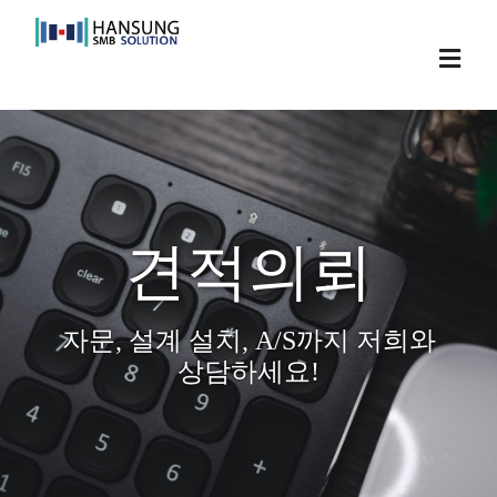
Skip
to
Toggl
content
Navig
견적의뢰
자문, 설계 설치, A/S까지 저희와
상담하세요!