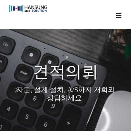
Skip
to
Toggl
content
Navig
견적의뢰
자문, 설계 설치, A/S까지 저희와
상담하세요!