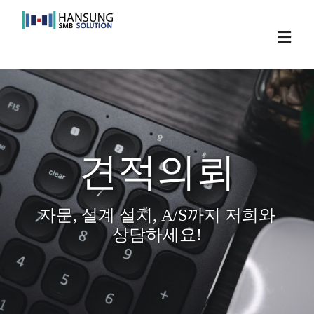
Skip
to
Toggl
content
Navig
견적의뢰
자문, 설계 설치, A/S까지 저희와
상담하세요!