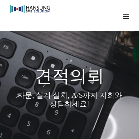
Skip
to
Toggl
content
Navig
견적의뢰
자문, 설계 설치, A/S까지 저희와
상담하세요!