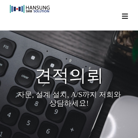
Skip
to
Toggl
content
Navig
견적의뢰
자문, 설계 설치, A/S까지 저희와
상담하세요!