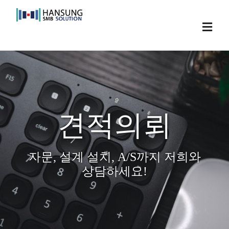
Skip
to
Toggl
content
Navig
견적의뢰
자문, 설계 설치, A/S까지 저희와
상담하세요!