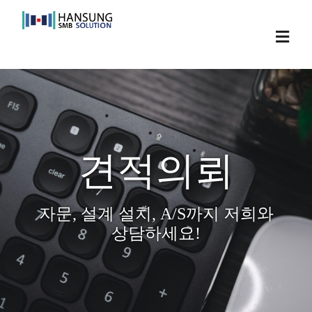
Skip
to
Toggl
content
Navig
견적의뢰
자문, 설계 설치, A/S까지 저희와
상담하세요!