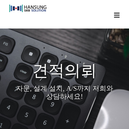
Skip
to
Toggl
content
Navig
견적의뢰
자문, 설계 설치, A/S까지 저희와
상담하세요!