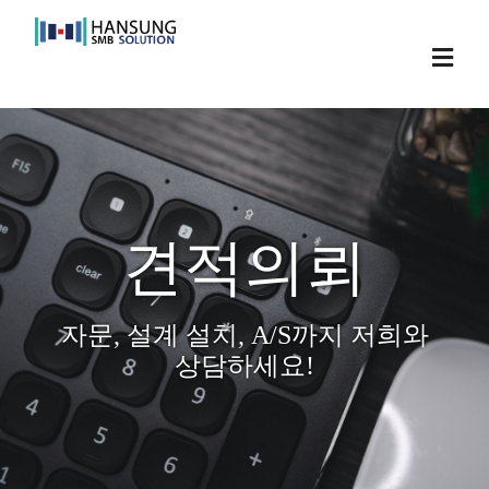
Skip
to
Toggl
content
Navig
견적의뢰
자문, 설계 설치, A/S까지 저희와
상담하세요!