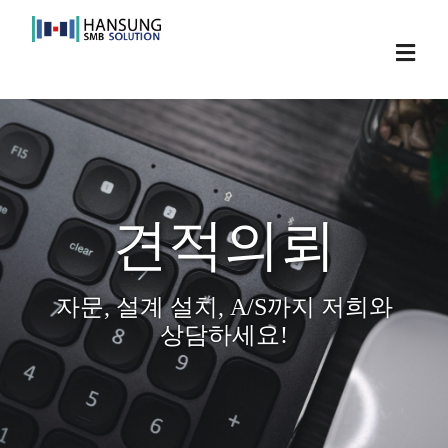
Skip
to
Toggl
content
Navig
견적의뢰
자문, 설계 설치, A/S까지 저희와
상담하세요!