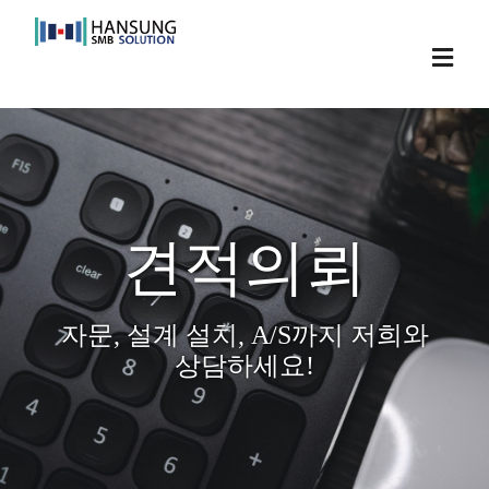
Skip
to
Toggl
content
Navig
견적의뢰
자문, 설계 설치, A/S까지 저희와
상담하세요!