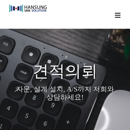
Skip
to
Toggl
content
Navig
견적의뢰
자문, 설계 설치, A/S까지 저희와
상담하세요!