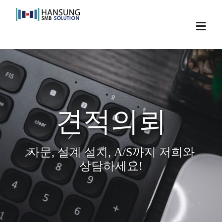
Skip
to
Toggl
content
Navig
견적의뢰
자문, 설계 설치, A/S까지 저희와
상담하세요!