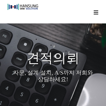
Skip
to
Toggl
content
Navig
견적의뢰
자문, 설계 설치, A/S까지 저희와
상담하세요!