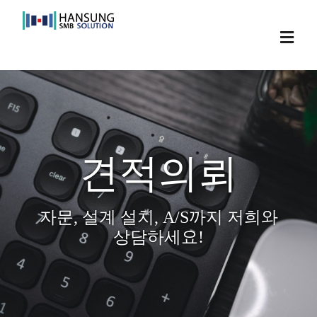
Skip
to
Toggl
content
Navig
견적의뢰
자문, 설계 설치, A/S까지 저희와
상담하세요!