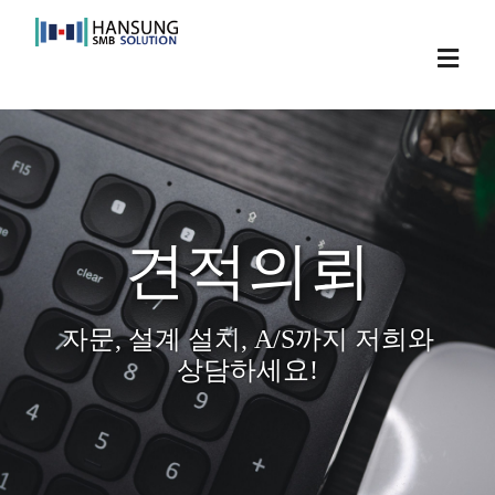
Skip
to
Toggl
content
Navig
견적의뢰
자문, 설계 설치, A/S까지 저희와
상담하세요!