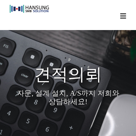
Skip
to
Toggl
content
Navig
견적의뢰
자문, 설계 설치, A/S까지 저희와
상담하세요!